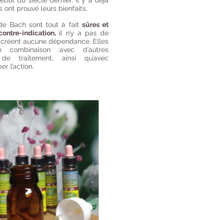
but du siècle dernier. Il y a déjà
 ont prouvé leurs bienfaits.
de Bach sont tout à fait
sûres et
contre-indication,
il n’y a pas de
e créent aucune dépendance. Elles
n combinaison avec d’autres
e traitement, ainsi qu’avec
r l’action.