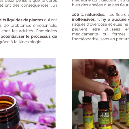
médecine qu’il découvrit au dé
les deux pensent que le corps
bien des années que ces fleurs
s et ont des conséquences l'un
100 % naturelles,
les fleurs 
inoffensives. Il n’y a aucune 
aits liquides de plantes
qui ont
risques d’overdose et elles n
tes de problèmes émotionnels,
peuvent être utilisées e
e chez les adultes. Combinées
médicaments ou formes d
t
potentialiser le processus de
l’homéopathie, sans en perturbe
âce à la Kinésiologie.