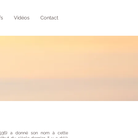
fs
Vidéos
Contact
1936) a donné son nom à cette