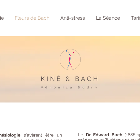
ie
Fleurs de Bach
Anti-stress
La Séance
Tari
KINÉ
& BACH
Véronica Sudry
Le
Dr Edward Bach
(1886-
nésiologie
s‘avèrent être un